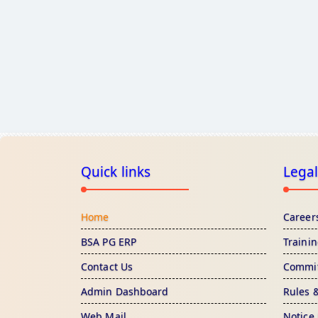
Quick links
Legal
Home
Career
BSA PG ERP
Traini
Contact Us
Commit
Admin Dashboard
Rules 
Web Mail
Notice