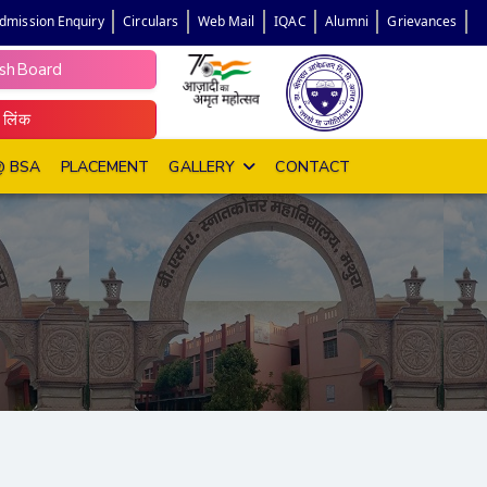
dmission Enquiry
Circulars
Web Mail
IQAC
Alumni
Grievances
shBoard
 लिंक
@ BSA
PLACEMENT
GALLERY
CONTACT