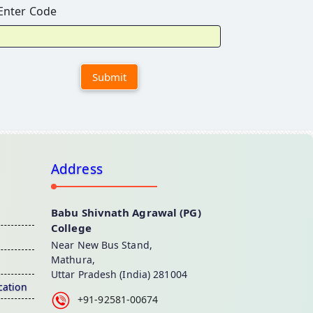
Enter Code
Address
Babu Shivnath Agrawal (PG)
College
Near New Bus Stand,
Mathura,
Uttar Pradesh (India) 281004
cation
+91-92581-00674