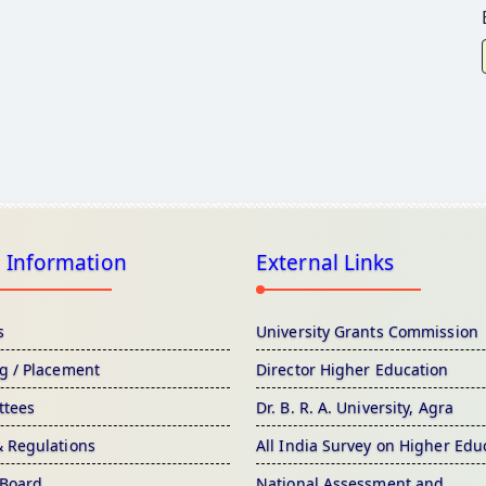
 Information
External Links
s
University Grants Commission
ng / Placement
Director Higher Education
tees
Dr. B. R. A. University, Agra
& Regulations
All India Survey on Higher Edu
 Board
National Assessment and