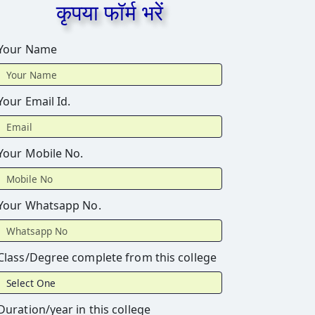
कृपया फॉर्म भरें
Your Name
Your Email Id.
Your Mobile No.
Your Whatsapp No.
Class/Degree complete from this college
Duration/year in this college