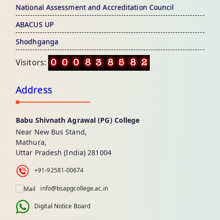
National Assessment and Accreditation Council
ABACUS UP
Shodhganga
Visitors:
Address
Babu Shivnath Agrawal (PG) College
Near New Bus Stand,
Mathura,
Uttar Pradesh (India) 281004
+91-92581-00674
info@bsapgcollege.ac.in
Digital Notice Board